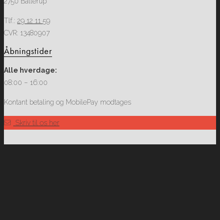
2750 Ballerup
Tlf.:
29 12 11 59
CVR: 13480907
Åbningstider
Alle hverdage:
08:00 – 16:00
Kontant betaling og MobilePay modtages​
Skriv til os her