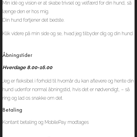
Min idé og vision er at skabe trivsel og velfærd for din hund, så
længe den er hos mig.
Din hund fortjener det bedste.
Klik videre på min side og se, hvad jeg tilbyder dig og din hund.
Åbningstider
Hverdage 8.00-16.00
Jeg er fleksibel i forhold til hvornår du kan aflevere og hente din
hund udenfor normal åbningstid, hvis det er nødvendigt, – så
ring og lad os snakke om det.
Betaling
Kontant betaling og MobilePay modtages​