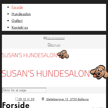
Forside
Hundesalon
Galleri
Kontakt os
Send besked
Ring op
29 12 11 59
Slettebjergvej 13, 2750 Ballerup
Forside