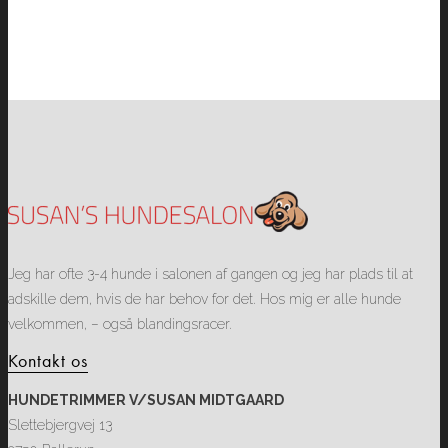
Jeg har ofte 3-4 hunde i salonen af gangen og jeg har plads til at
adskille dem, hvis de har behov for det. Hos mig er alle hunde
velkommen, – også blandingsracer.
Kontakt os
HUNDETRIMMER V/SUSAN MIDTGAARD
Slettebjergvej 13